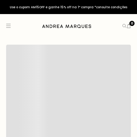
Use o cupom AM15OFF e ganhe 15% off na 1ª compra *consulte condições
0