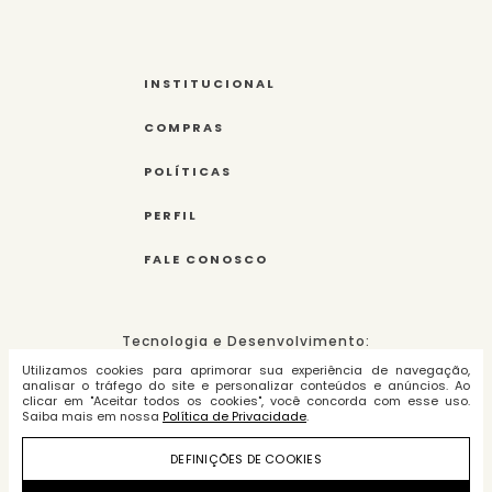
INSTITUCIONAL
COMPRAS
POLÍTICAS
PERFIL
FALE CONOSCO
Tecnologia e Desenvolvimento:
Utilizamos cookies para aprimorar sua experiência de navegação,
analisar o tráfego do site e personalizar conteúdos e anúncios. Ao
clicar em "Aceitar todos os cookies", você concorda com esse uso.
Saiba mais em nossa
Política de Privacidade
.
Amarques Indústria e Comércio de
DEFINIÇÕES DE COOKIES
Roupas Ltda. - cnpj:
09.283.450/0003-75