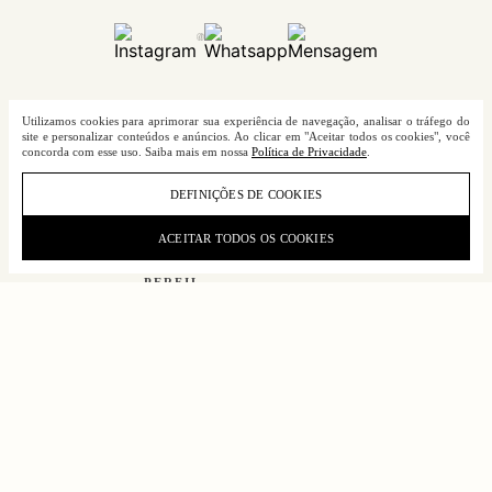
Utilizamos cookies para aprimorar sua experiência de navegação, analisar o tráfego do
site e personalizar conteúdos e anúncios. Ao clicar em "Aceitar todos os cookies", você
INSTITUCIONAL
concorda com esse uso. Saiba mais em nossa
Política de Privacidade
.
COMPRAS
DEFINIÇÕES DE COOKIES
POLÍTICAS
ACEITAR TODOS OS COOKIES
PERFIL
FALE CONOSCO
Tecnologia e Desenvolvimento: