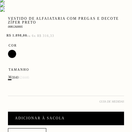
VESTIDO DE ALFAIATARIA COM PREGAS E DECOTE
ZÍPER PRETO
0081260005
R$
1
.
898
,
00
ou
6
x
R$ 316,33
COR
TAMANHO
36
38
40
42
44
46
GUIA DE MEDIDAS
ADICIONAR À SACOLA