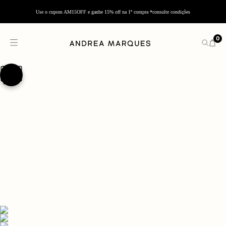
Use o cupom AM15OFF e ganhe 15% off na 1ª compra *consulte condições
0