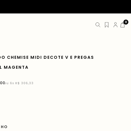
0
DO CHEMISE MIDI DECOTE V E PREGAS
L MAGENTA
00
ou
6
x
R$ 306,33
NHO