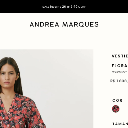
Use o cupom AM15OFF e ganhe 15% off na 1ª compra *consulte condições
SALE inverno 26 até 40% OFF
VESTI
FLORA
0081091153
R$
1
.
838
,
COR
TAMA