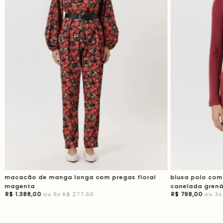
macacão de manga longa com pregas floral
blusa polo co
magenta
canelada gren
R$
1
.
388
,
00
ou
5
x
R$ 277,60
R$
798
,
00
ou
3