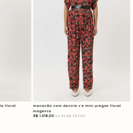
a floral
macacão com decote v e mini pregas floral
magenta
R$
1
.
318
,
00
ou
5
x
R$ 263,60