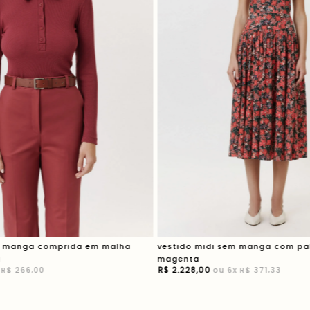
m manga comprida em malha
vestido midi sem manga com pal
á
magenta
x
R$ 266,00
R$
2
.
228
,
00
ou
6
x
R$ 371,33