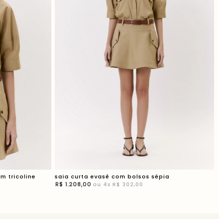
m tricoline
saia curta evasê com bolsos sépia
R$
1
.
208
,
00
ou
4
x
R$ 302,00