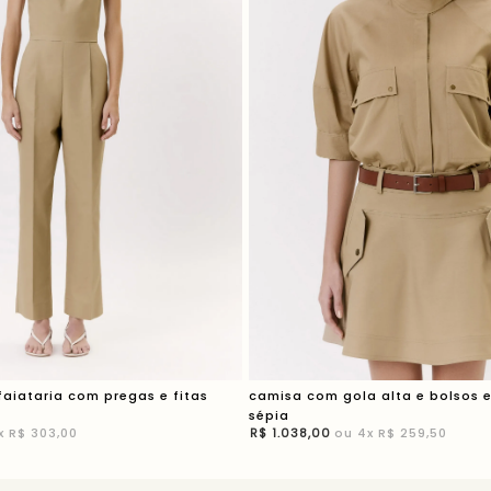
aiataria com pregas e fitas
camisa com gola alta e bolsos e
sépia
x
R$ 303,00
R$
1
.
038
,
00
ou
4
x
R$ 259,50