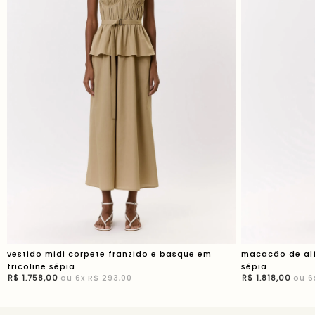
vestido midi corpete franzido e basque em
macacão de alf
tricoline sépia
sépia
R$
1
.
758
,
00
ou
6
x
R$ 293,00
R$
1
.
818
,
00
ou
6