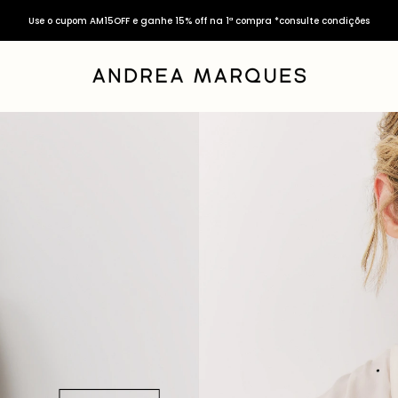
Use o cupom AM15OFF e ganhe 15% off na 1ª compra *consulte condições
SALE inverno 26 até 40% OFF