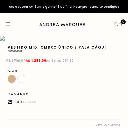
Use o cupom AM15OFF e ganhe 15% off na 1ª compra *consulte condições
0
VESTIDO MIDI OMBRO ÚNICO E PALA CÁQUI
0078620965
R$
1
.
798
,
00
R$
1
.
258
,
00
ou
5
x
R$ 251,60
COR
TAMANHO
36
38
40
42
44
46
GUIA DE MEDIDAS