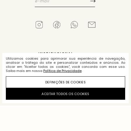
INSTITUCIONAL
Utilizamos cookies para aprimorar sua experiência de navegação,
analisar o tráfego do site e personalizar conteúdos e anúncios. Ao
COMPRAS
clicar em "Aceitar todos os cookies", você concorda com esse uso.
Saiba mais em nossa
Política de Privacidade
.
POLÍTICAS
DEFINIÇÕES DE COOKIES
PERFIL
ACEITAR TODOS OS COOKIES
FALE CONOSCO
Tecnologia e Desenvolvimento: