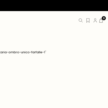
0
aria-ombro-unico-farfalle-1
"