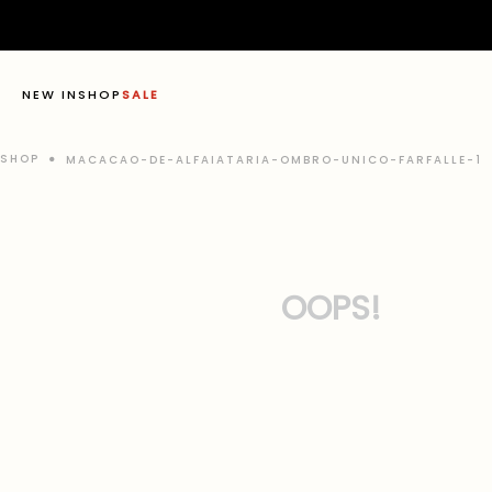
NEW IN
SHOP
SALE
MACACAO-DE-ALFAIATARIA-OMBRO-UNICO-FARFALLE-1
OOPS!