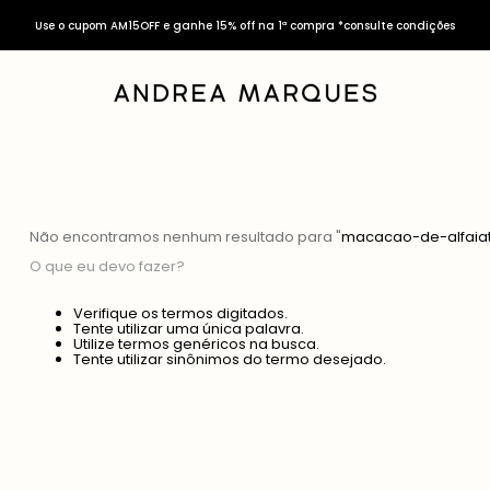
Use o cupom AM15OFF e ganhe 15% off na 1ª compra *consulte condições
Não encontramos nenhum resultado para "
macacao-de-alfaiat
O que eu devo fazer?
Verifique os termos digitados.
Tente utilizar uma única palavra.
Utilize termos genéricos na busca.
Tente utilizar sinônimos do termo desejado.