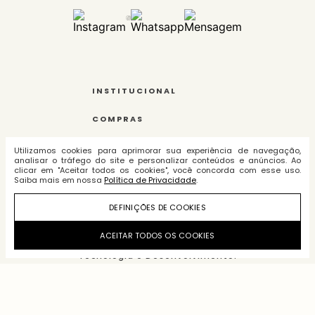
INSTITUCIONAL
COMPRAS
POLÍTICAS
Utilizamos cookies para aprimorar sua experiência de navegação,
analisar o tráfego do site e personalizar conteúdos e anúncios. Ao
clicar em "Aceitar todos os cookies", você concorda com esse uso.
PERFIL
Saiba mais em nossa
Política de Privacidade
.
FALE CONOSCO
DEFINIÇÕES DE COOKIES
ACEITAR TODOS OS COOKIES
Tecnologia e Desenvolvimento:
Amarques Indústria e Comércio de