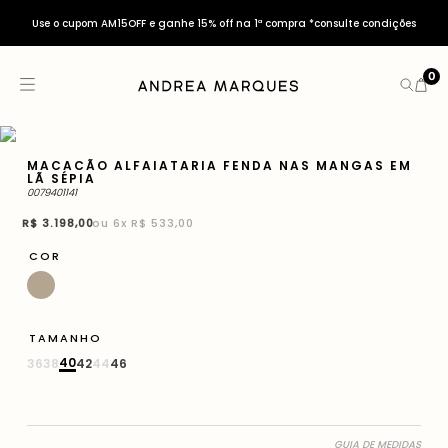
Use o cupom AM15OFF e ganhe 15% off na 1ª compra *consulte condições
0
MACACÃO ALFAIATARIA FENDA NAS MANGAS EM
LÃ SÉPIA
0079401141
R$
3
.
198
,
00
ou
6
x
R$ 533,00
COR
TAMANHO
40
36
38
42
44
46
GUIA DE MEDIDAS