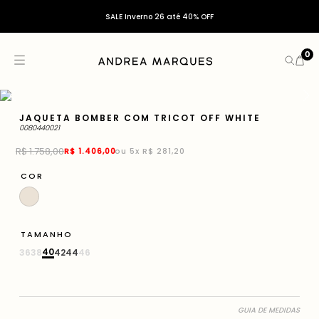
SALE Inverno 26 até 40% OFF
0
JAQUETA BOMBER COM TRICOT OFF WHITE
0080440021
R$
1
.
758
,
00
R$
1
.
406
,
00
ou
5
x
R$ 281,20
COR
TAMANHO
40
36
38
42
44
46
GUIA DE MEDIDAS