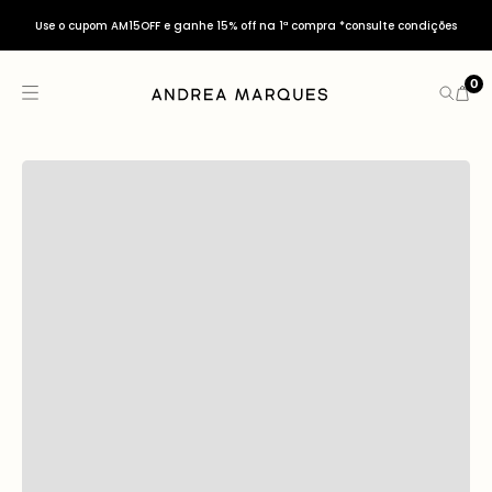
Use o cupom AM15OFF e ganhe 15% off na 1ª compra *consulte condições
0