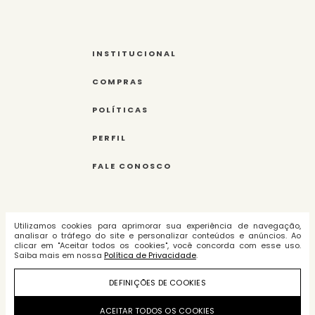
INSTITUCIONAL
COMPRAS
POLÍTICAS
PERFIL
FALE CONOSCO
Tecnologia e Desenvolvimento:
Utilizamos cookies para aprimorar sua experiência de navegação,
analisar o tráfego do site e personalizar conteúdos e anúncios. Ao
clicar em "Aceitar todos os cookies", você concorda com esse uso.
Saiba mais em nossa
Política de Privacidade
.
Amarques Indústria e Comércio de
DEFINIÇÕES DE COOKIES
Roupas Ltda. - cnpj:
09.283.450/0003-75
ACEITAR TODOS OS COOKIES