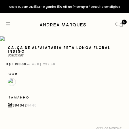
Use o cupom AM15OFF e ganhe 15% off na 1ª compra *consulte condições
0
CALÇA DE ALFAIATARIA RETA LONGA FLORAL
INDIGO
0081221083
R$
1
.
198
,
00
ou
4
x
R$ 299,50
COR
TAMANHO
36
38
40
42
44
46
GUIA DE MEDIDAS