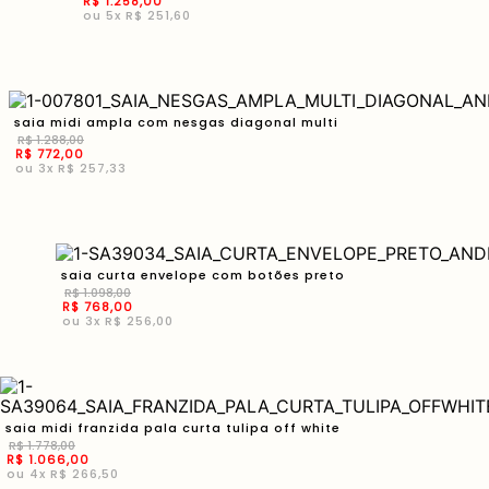
R$
1
.
258
,
00
ou
5
x
R$ 251,60
saia midi ampla com nesgas diagonal multi
R$
1
.
288
,
00
R$
772
,
00
ou
3
x
R$ 257,33
saia curta envelope com botões preto
R$
1
.
098
,
00
R$
768
,
00
ou
3
x
R$ 256,00
saia midi franzida pala curta tulipa off white
R$
1
.
778
,
00
R$
1
.
066
,
00
ou
4
x
R$ 266,50