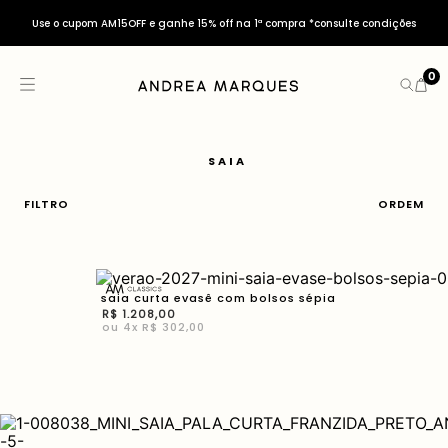
Use o cupom AM15OFF e ganhe 15% off na 1ª compra *consulte condições
0
SAIA
FILTRO
ORDEM
saia curta evasê com bolsos sépia
R$
1
.
208
,
00
ou
4
x
R$ 302,00