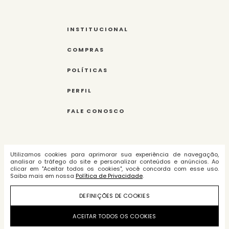
INSTITUCIONAL
COMPRAS
POLÍTICAS
PERFIL
FALE CONOSCO
Tecnologia e Desenvolvimento:
VER SAIAS CURTAS
Utilizamos cookies para aprimorar sua experiência de navegação,
analisar o tráfego do site e personalizar conteúdos e anúncios. Ao
clicar em "Aceitar todos os cookies", você concorda com esse uso.
Saiba mais em nossa
Política de Privacidade
.
Amarques Indústria e Comércio de
DEFINIÇÕES DE COOKIES
Roupas Ltda. - cnpj:
09.283.450/0003-75
ACEITAR TODOS OS COOKIES
© Todos os direitos reservados