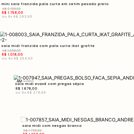
mini saia franzida pala curta em cetim pesado preto
R$
2
.
198
,
00
R$
1
.
758
,
00
ou
6
x
R$ 293,00
saia midi franzida com pala curta ikat grafite
R$
1
.
698
,
00
R$
1
.
018
,
00
ou
4
x
R$ 254,50
saia midi evasê com pregas sépia
R$
1
.
678
,
00
ou
6
x
R$ 279,66
saia midi com nesgas branco
R$
1
.
798
,
00