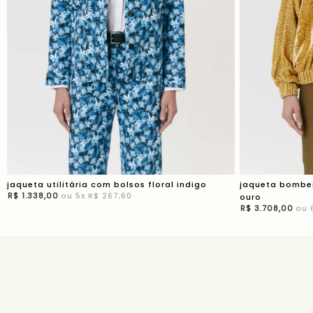
jaqueta utilitária com bolsos floral indigo
jaqueta bomber
R$
1
.
338
,
00
ou
5
x
R$ 267,60
ouro
R$
3
.
708
,
00
ou