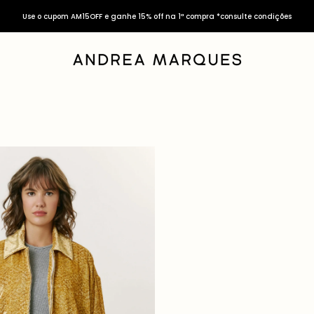
Use o cupom AM15OFF e ganhe 15% off na 1ª compra *consulte condições