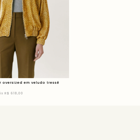
 oversized em veludo tressê
6
x
R$ 618,00