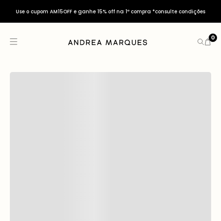
Use o cupom AM15OFF e ganhe 15% off na 1ª compra *consulte condições
0