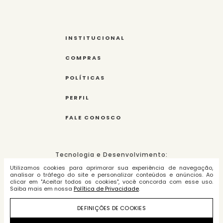
INSTITUCIONAL
COMPRAS
POLÍTICAS
PERFIL
FALE CONOSCO
Tecnologia e Desenvolvimento:
Utilizamos cookies para aprimorar sua experiência de navegação,
analisar o tráfego do site e personalizar conteúdos e anúncios. Ao
clicar em "Aceitar todos os cookies", você concorda com esse uso.
Saiba mais em nossa
Política de Privacidade
.
Amarques Indústria e Comércio de
DEFINIÇÕES DE COOKIES
Roupas Ltda. - cnpj:
09.283.450/0003-75