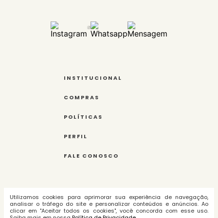
Acompanhado da nota fiscal e, preferencialmente, na
embalagem original para manter a proteção e
conservação da peça.
Saiba mais na nossa página de trocas e devoluções
INSTITUCIONAL
COMPRAS
POLÍTICAS
PERFIL
FALE CONOSCO
Tecnologia e Desenvolvimento:
Utilizamos cookies para aprimorar sua experiência de navegação,
analisar o tráfego do site e personalizar conteúdos e anúncios. Ao
clicar em "Aceitar todos os cookies", você concorda com esse uso.
Saiba mais em nossa
Política de Privacidade
.