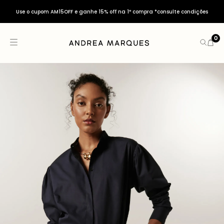
Use o cupom AM15OFF e ganhe 15% off na 1ª compra *consulte condições
0