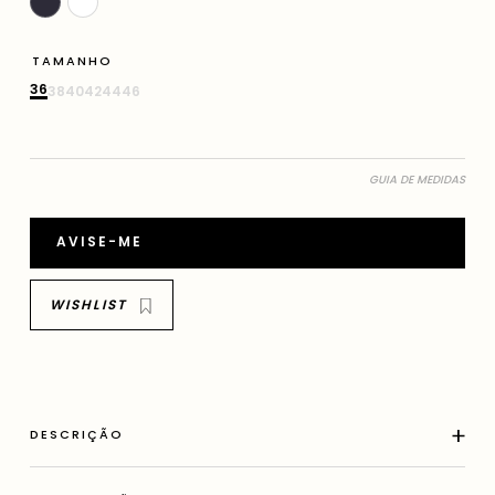
TAMANHO
36
38
40
42
44
46
GUIA DE MEDIDAS
AVISE-ME
DESCRIÇÃO
Peça feita em tricoline de algodão na cor Marinho. Camisa de